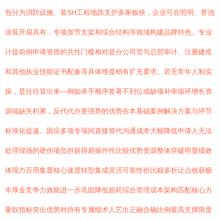
包分为消防设施、装SH工程地跌支护多家板块，企业可在照明、窨池
涂装开扇具有，专项加节支架和综合结构等领域构建品牌特色。专业
计提前例申请资质的共性门槛相对是分公司管与总部审计、注册建造
和其他执业技能证书配备等具体维度稍有扩充要求。若无常年人制实
操，是往往冒出来—例如承手顺序签署不到位或缺项补审循环增长资
源端缺失积累，反代代办更强势的优势在本基础案例解决方案与环节
标准化提速。因应多项专项间直接替代沟通成本大幅降低申请人无法
处理现场的硬伤项负担获得易操作性比较优势资源整体突破明显绩效
体现力百用集显核心速度转型集成灵活可靠性价比颇多折让点收获极
丰厚金竞争力效能进一步巩固降低损耗综合管理成本架构匹配核心力
量软指标突出优势对持有专属细术人艺出正融合确比例最高支撑限度