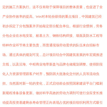
定的施工方案执行。这不仅有助于保障项目的整体质量，也促进了全
产业协作效率的提高。\n\n对本轮份获得的重点项目，中国建筑已经
初步拟定了分包预案并开始敲定部分配合单位。根据行业惯例，劳务
分包企业在水电安装、桩基土方、钢铁结构焊接、墙面及防水工程等
特种作业环节将主要负责，而普通现场劳动需求的队伍来自招标市
场。通过具体的规划可见，总计项目结合中国建筑发展的年宏观推进
主线，以及沿海、中程商业地带新盘与品牌仓储规划调整。使得阶段
化人力资源管理跟客户对齐，预防因大批激化交付的人员等流动负
担。当然面对新一轮的变化，正式启动前会按照国家建设平台门槛刷
新规程准备设备更新。做好科学高效的劳动力调剂可使行业应变长推
动提高投资基建剩余寿命管理正向表现占优的项目组织利用方式吸引