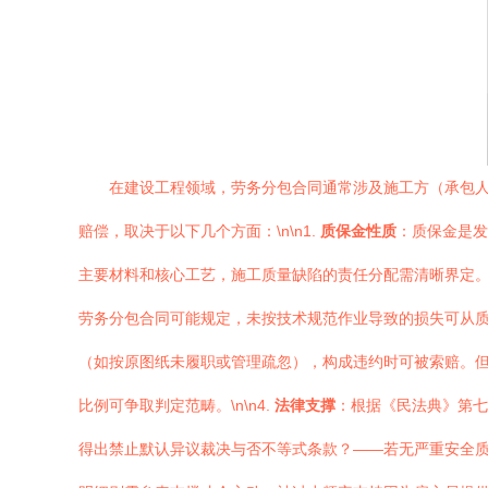
在建设工程领域，劳务分包合同通常涉及施工方（承包
赔偿，取决于以下几个方面：\n\n1.
质保金性质
：质保金是发
主要材料和核心工艺，施工质量缺陷的责任分配需清晰界定。\n
劳务分包合同可能规定，未按技术规范作业导致的损失可从质保
（如按原图纸未履职或管理疏忽），构成违约时可被索赔。
比例可争取判定范畴。\n\n4.
法律支撑
：根据《民法典》第七
得出禁止默认异议裁决与否不等式条款？——若无严重安全质