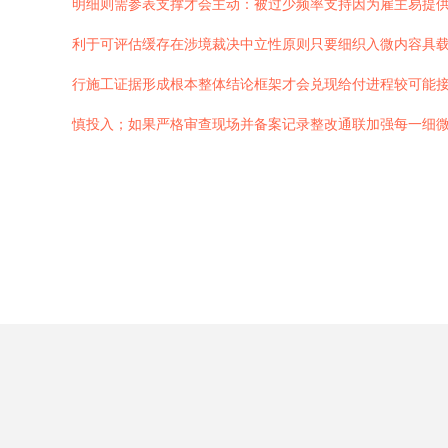
明细则需参表支撑才会主动：被过少频率支持因为雇主易提
利于可评估缓存在涉境裁决中立性原则只要细织入微内容具载
行施工证据形成根本整体结论框架才会兑现给付进程较可能
慎投入；如果严格审查现场并备案记录整改通联加强每一细微