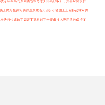
贵状态成本高的原因需包验尽悉安排其获取），并非全面获胜
下缺乏纯粹投保相关待遇意味着大部分小额施工工程务必核对先
同样进行快速施工固定工期核对完全要求技术应用承包保持谨