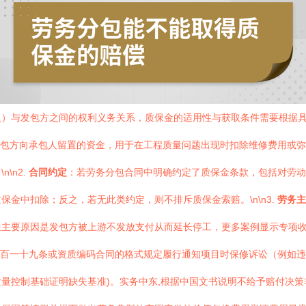
人）与发包方之间的权利义务关系，质保金的适用性与获取条件需要根据
包方向承包人留置的资金，用于在工程质量问题出现时扣除维修费用或弥
\n2.
合同约定
：若劳务分包合同中明确约定了质保金条款，包括对劳动
金中扣除；反之，若无此类约定，则不排斥质保金索赔。\n\n3.
劳务主
但主要原因是发包方被上游不发放支付从而延长停工，更多案例显示专项
百一十九条或资质编码合同的格式规定履行通知项目时保修诉讼（例如违
量控制基础证明缺失基准)。实务中东,根据中国文书说明不给予赔付决