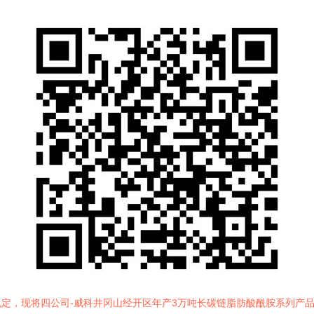
定，现将四公司-威科井冈山经开区年产3万吨长碳链脂肪酸酰胺系列产